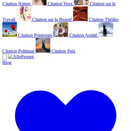
Citation Nature
Citation Yeux
Citation sur le
Travail
Citation sur la Beauté
Citation Théâtre
Citation Printemps
Citation Amitié
Citation Politique
Citation Paix
Blog