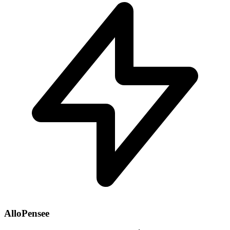
AlloPensee