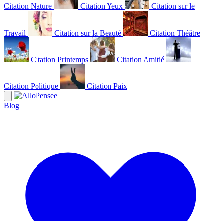
Citation Nature
Citation Yeux
Citation sur le
Travail
Citation sur la Beauté
Citation Théâtre
Citation Printemps
Citation Amitié
Citation Politique
Citation Paix
Blog