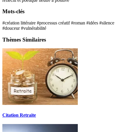
réfléchi et poétique
neutre à positive
Mots-clés
#création littéraire
#processus créatif
#roman
#idées
#silence
#douceur
#vulnérabilité
Thèmes Similaires
Citation Retraite