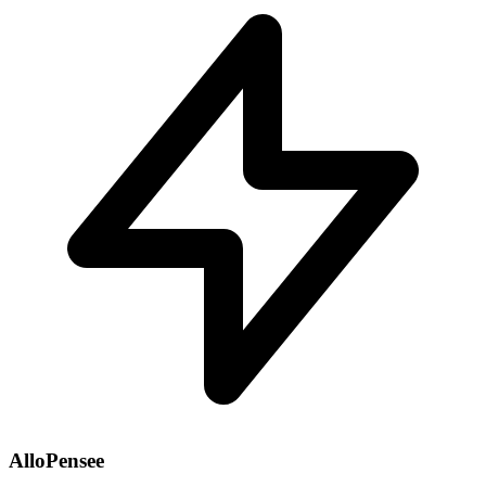
AlloPensee