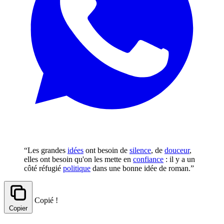
“Les grandes
idées
ont besoin de
silence
, de
douceur
,
elles ont besoin qu'on les mette en
confiance
: il y a un
côté réfugié
politique
dans une bonne idée de roman.”
Copié !
Copier