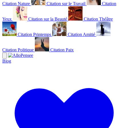
Citation Nature
Citation sur le Travail
Citation
Yeux
Citation sur la Beauté
Citation Théâtre
Citation Printemps
Citation Amitié
Citation Politique
Citation Paix
Blog