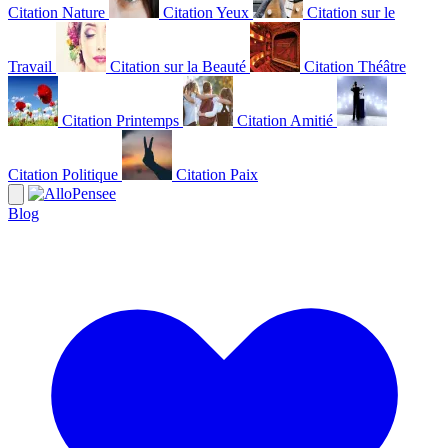
Citation Nature
Citation Yeux
Citation sur le
Travail
Citation sur la Beauté
Citation Théâtre
Citation Printemps
Citation Amitié
Citation Politique
Citation Paix
Blog