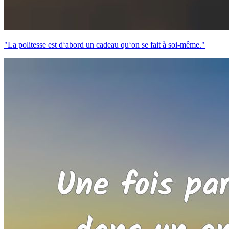
"La politesse est d‘abord un cadeau qu‘on se fait à soi-même."