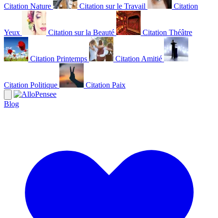
Citation Nature
Citation sur le Travail
Citation
Yeux
Citation sur la Beauté
Citation Théâtre
Citation Printemps
Citation Amitié
Citation Politique
Citation Paix
Blog