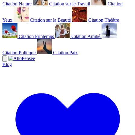
Citation Nature
Citation sur le Travail
Citation
Yeux
Citation sur la Beauté
Citation Théâtre
Citation Printemps
Citation Amitié
Citation Politique
Citation Paix
Blog