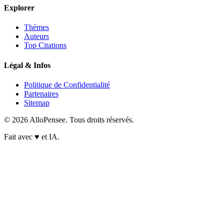
Explorer
Thèmes
Auteurs
Top Citations
Légal & Infos
Politique de Confidentialité
Partenaires
Sitemap
© 2026 AlloPensee. Tous droits réservés.
Fait avec
♥
et IA.