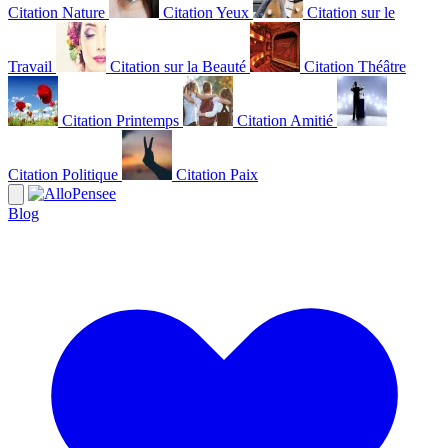
Citation Nature
Citation Yeux
Citation sur le
Travail
Citation sur la Beauté
Citation Théâtre
Citation Printemps
Citation Amitié
Citation Politique
Citation Paix
Blog