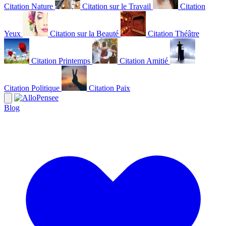
Citation Nature
Citation sur le Travail
Citation
Yeux
Citation sur la Beauté
Citation Théâtre
Citation Printemps
Citation Amitié
Citation Politique
Citation Paix
Blog