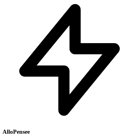
AlloPensee