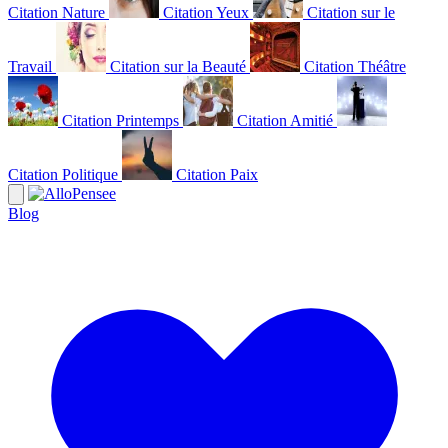
Citation Nature
Citation Yeux
Citation sur le
Travail
Citation sur la Beauté
Citation Théâtre
Citation Printemps
Citation Amitié
Citation Politique
Citation Paix
Blog