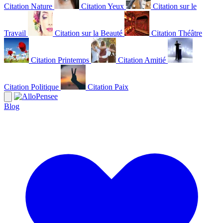
Citation Nature
Citation Yeux
Citation sur le
Travail
Citation sur la Beauté
Citation Théâtre
Citation Printemps
Citation Amitié
Citation Politique
Citation Paix
Blog