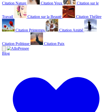
Citation Nature
Citation Yeux
Citation sur le
Travail
Citation sur la Beauté
Citation Théâtre
Citation Printemps
Citation Amitié
Citation Politique
Citation Paix
Blog