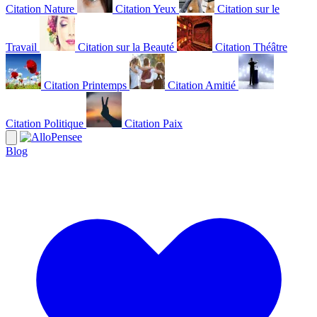
Citation Nature
Citation Yeux
Citation sur le
Travail
Citation sur la Beauté
Citation Théâtre
Citation Printemps
Citation Amitié
Citation Politique
Citation Paix
Blog