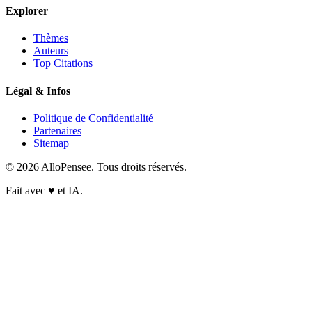
Explorer
Thèmes
Auteurs
Top Citations
Légal & Infos
Politique de Confidentialité
Partenaires
Sitemap
© 2026 AlloPensee. Tous droits réservés.
Fait avec
♥
et IA.