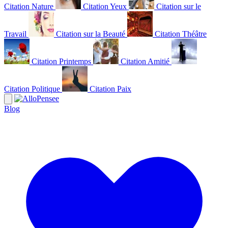
Citation Nature
Citation Yeux
Citation sur le
Travail
Citation sur la Beauté
Citation Théâtre
Citation Printemps
Citation Amitié
Citation Politique
Citation Paix
Blog