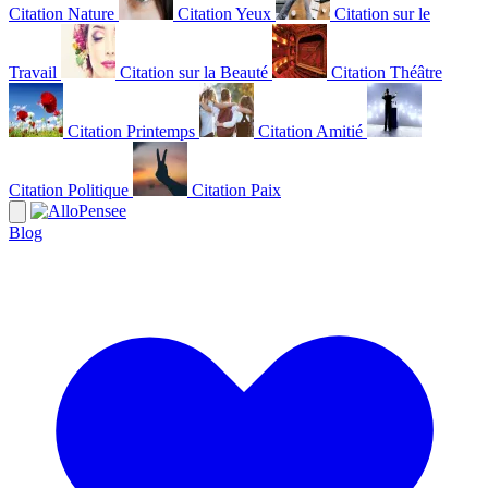
Citation Nature
Citation Yeux
Citation sur le
Travail
Citation sur la Beauté
Citation Théâtre
Citation Printemps
Citation Amitié
Citation Politique
Citation Paix
Blog