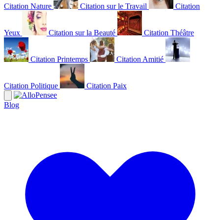
Citation Nature
Citation sur le Travail
Citation
Yeux
Citation sur la Beauté
Citation Théâtre
Citation Printemps
Citation Amitié
Citation Politique
Citation Paix
Blog