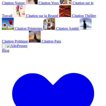
Citation Nature
Citation Yeux
Citation sur le
Travail
Citation sur la Beauté
Citation Théâtre
Citation Printemps
Citation Amitié
Citation Politique
Citation Paix
Blog