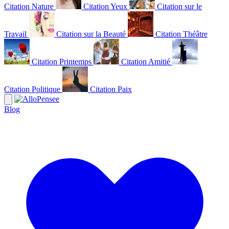
Citation Nature
Citation Yeux
Citation sur le
Travail
Citation sur la Beauté
Citation Théâtre
Citation Printemps
Citation Amitié
Citation Politique
Citation Paix
Blog