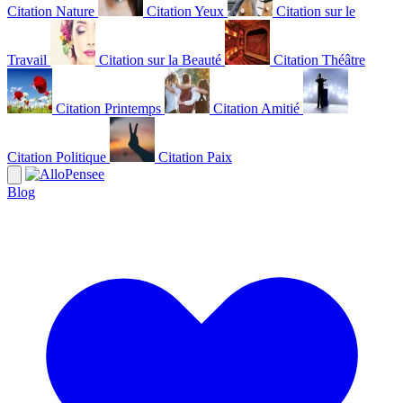
Citation Nature
Citation Yeux
Citation sur le
Travail
Citation sur la Beauté
Citation Théâtre
Citation Printemps
Citation Amitié
Citation Politique
Citation Paix
Blog