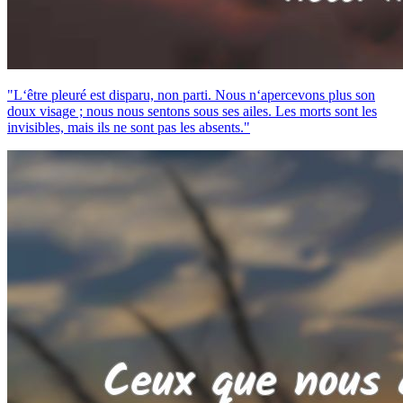
"L‘être pleuré est disparu, non parti. Nous n‘apercevons plus son
doux visage ; nous nous sentons sous ses ailes. Les morts sont les
invisibles, mais ils ne sont pas les absents."