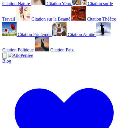
Citation Nature
Citation Yeux
Citation sur le
Travail
Citation sur la Beauté
Citation Théâtre
Citation Printemps
Citation Amitié
Citation Politique
Citation Paix
Blog