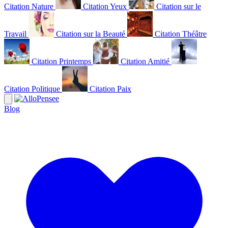
Citation Nature
Citation Yeux
Citation sur le
Travail
Citation sur la Beauté
Citation Théâtre
Citation Printemps
Citation Amitié
Citation Politique
Citation Paix
Blog