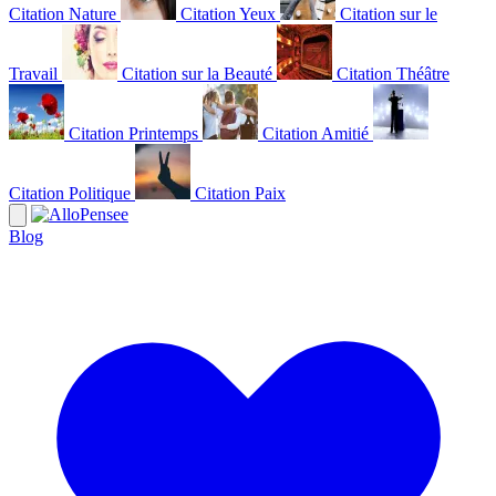
Citation Nature
Citation Yeux
Citation sur le
Travail
Citation sur la Beauté
Citation Théâtre
Citation Printemps
Citation Amitié
Citation Politique
Citation Paix
Blog