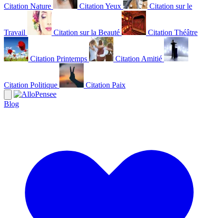
Citation Nature
Citation Yeux
Citation sur le
Travail
Citation sur la Beauté
Citation Théâtre
Citation Printemps
Citation Amitié
Citation Politique
Citation Paix
Blog