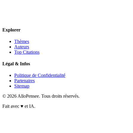
Explorer
Thèmes
Auteurs
Top Citations
Légal & Infos
Politique de Confidentialité
Partenaires
Sitemap
© 2026 AlloPensee. Tous droits réservés.
Fait avec
♥
et IA.