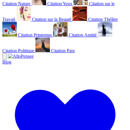
Citation Nature
Citation Yeux
Citation sur le
Travail
Citation sur la Beauté
Citation Théâtre
Citation Printemps
Citation Amitié
Citation Politique
Citation Paix
Blog