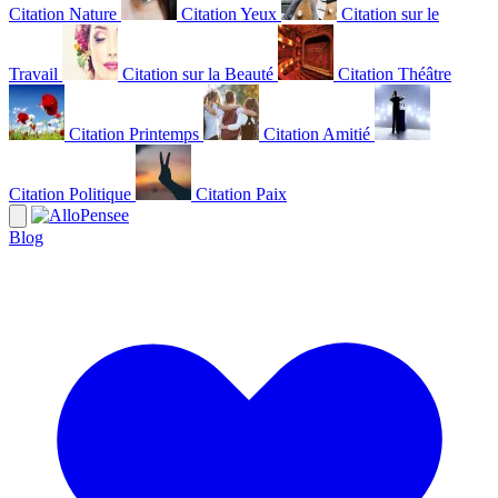
Citation Nature
Citation Yeux
Citation sur le
Travail
Citation sur la Beauté
Citation Théâtre
Citation Printemps
Citation Amitié
Citation Politique
Citation Paix
Blog