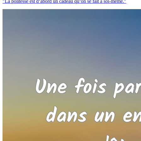
"La politesse est d‘abord un cadeau qu‘on se fait à soi-même."