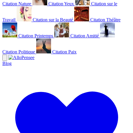
Citation Nature
Citation Yeux
Citation sur le
Travail
Citation sur la Beauté
Citation Théâtre
Citation Printemps
Citation Amitié
Citation Politique
Citation Paix
Blog