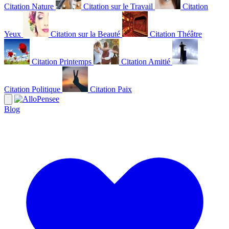
Citation Nature
Citation sur le Travail
Citation
Yeux
Citation sur la Beauté
Citation Théâtre
Citation Printemps
Citation Amitié
Citation Politique
Citation Paix
Blog