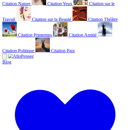
Citation Nature
Citation Yeux
Citation sur le
Travail
Citation sur la Beauté
Citation Théâtre
Citation Printemps
Citation Amitié
Citation Politique
Citation Paix
Blog