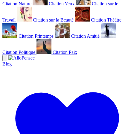
Citation Nature
Citation Yeux
Citation sur le
Travail
Citation sur la Beauté
Citation Théâtre
Citation Printemps
Citation Amitié
Citation Politique
Citation Paix
Blog