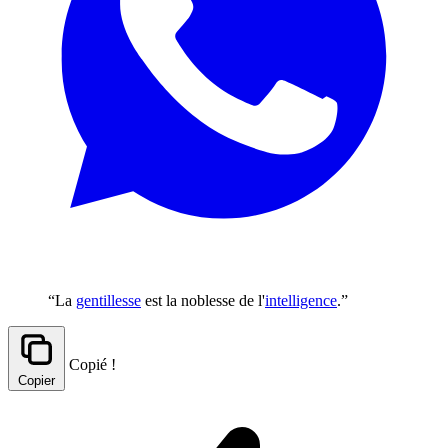
“La
gentillesse
est la noblesse de l'
intelligence
.”
Copié !
Copier