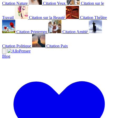
Citation Nature
Citation Yeux
Citation sur le
Travail
Citation sur la Beauté
Citation Théâtre
Citation Printemps
Citation Amitié
Citation Politique
Citation Paix
Blog