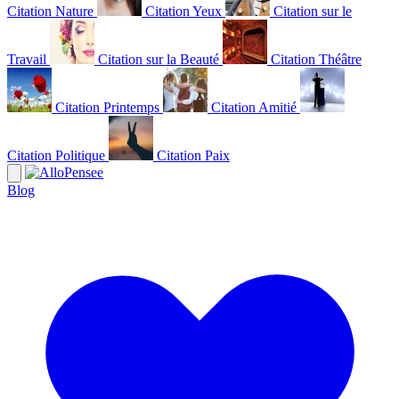
Citation Nature
Citation Yeux
Citation sur le
Travail
Citation sur la Beauté
Citation Théâtre
Citation Printemps
Citation Amitié
Citation Politique
Citation Paix
Blog