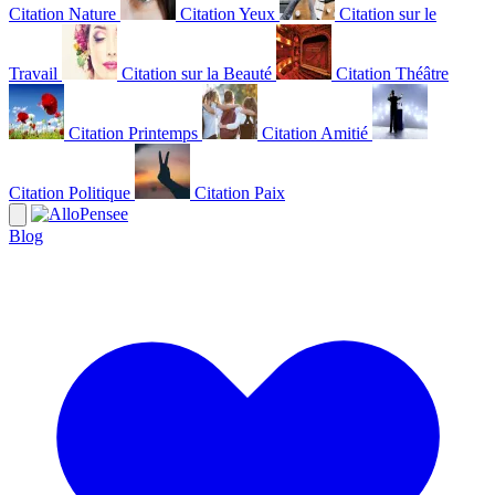
Citation Nature
Citation Yeux
Citation sur le
Travail
Citation sur la Beauté
Citation Théâtre
Citation Printemps
Citation Amitié
Citation Politique
Citation Paix
Blog