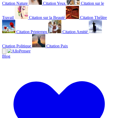
Citation Nature
Citation Yeux
Citation sur le
Travail
Citation sur la Beauté
Citation Théâtre
Citation Printemps
Citation Amitié
Citation Politique
Citation Paix
Blog