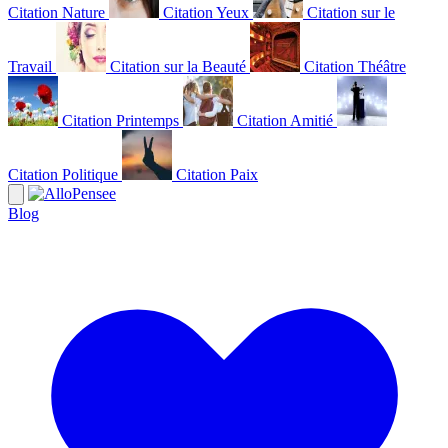
Citation Nature
Citation Yeux
Citation sur le
Travail
Citation sur la Beauté
Citation Théâtre
Citation Printemps
Citation Amitié
Citation Politique
Citation Paix
Blog