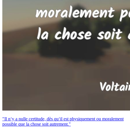
"Il n‘y a nulle certitude, dès qu‘il est physiquement ou moralement
possible que la chose soit autrement."