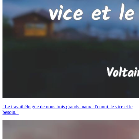
"Le travail éloigne de nous trois grands maux : l'ennui, le vice et le
besoin."