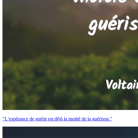
"L‘espérance de guérir est déjà la moitié de la guérison."