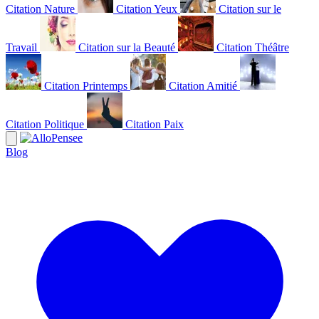
Citation Nature
Citation Yeux
Citation sur le
Travail
Citation sur la Beauté
Citation Théâtre
Citation Printemps
Citation Amitié
Citation Politique
Citation Paix
Blog