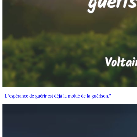
"L‘espérance de guérir est déjà la moitié de la guérison."