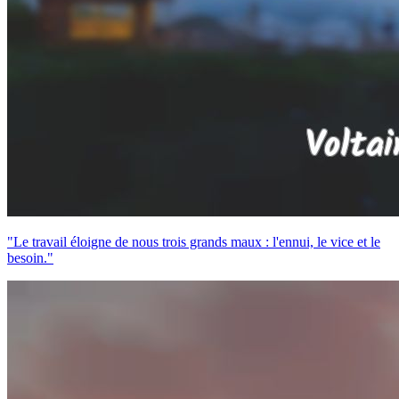
"Le travail éloigne de nous trois grands maux : l'ennui, le vice et le
besoin."