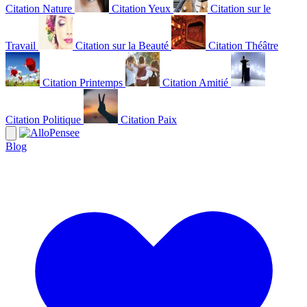
Citation Nature
Citation Yeux
Citation sur le
Travail
Citation sur la Beauté
Citation Théâtre
Citation Printemps
Citation Amitié
Citation Politique
Citation Paix
Blog