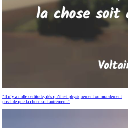
"Il n‘y a nulle certitude, dès qu‘il est physiquement ou moralement
possible que la chose soit autrement."