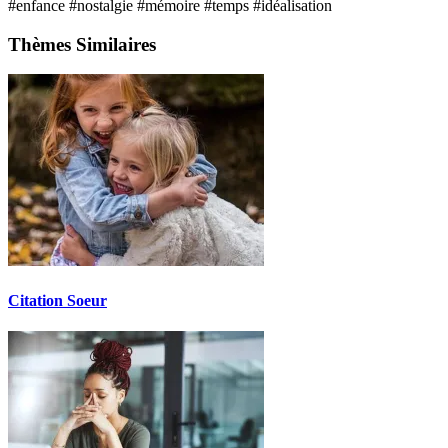
#enfance
#nostalgie
#mémoire
#temps
#idéalisation
Thèmes Similaires
Citation Soeur