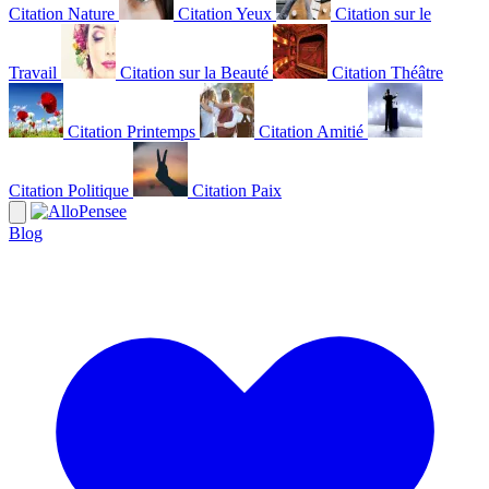
Citation Nature
Citation Yeux
Citation sur le
Travail
Citation sur la Beauté
Citation Théâtre
Citation Printemps
Citation Amitié
Citation Politique
Citation Paix
Blog