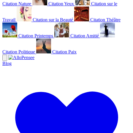
Citation Nature
Citation Yeux
Citation sur le
Travail
Citation sur la Beauté
Citation Théâtre
Citation Printemps
Citation Amitié
Citation Politique
Citation Paix
Blog