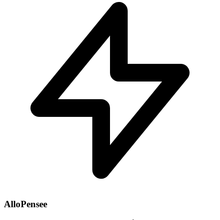
AlloPensee