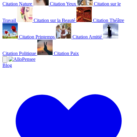
Citation Nature
Citation Yeux
Citation sur le
Travail
Citation sur la Beauté
Citation Théâtre
Citation Printemps
Citation Amitié
Citation Politique
Citation Paix
Blog