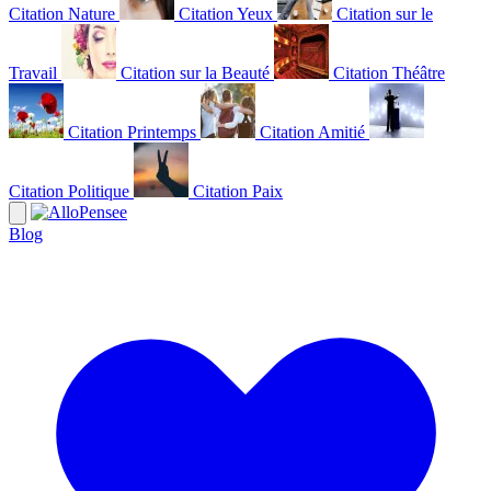
Citation Nature
Citation Yeux
Citation sur le
Travail
Citation sur la Beauté
Citation Théâtre
Citation Printemps
Citation Amitié
Citation Politique
Citation Paix
Blog