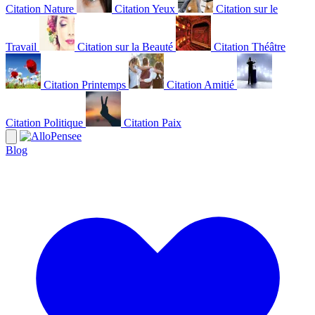
Citation Nature
Citation Yeux
Citation sur le
Travail
Citation sur la Beauté
Citation Théâtre
Citation Printemps
Citation Amitié
Citation Politique
Citation Paix
Blog