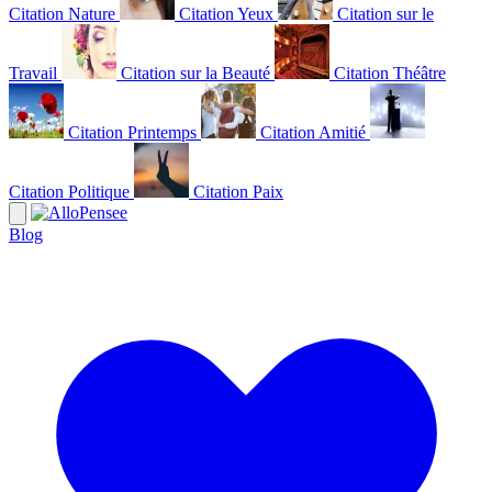
Citation Nature
Citation Yeux
Citation sur le
Travail
Citation sur la Beauté
Citation Théâtre
Citation Printemps
Citation Amitié
Citation Politique
Citation Paix
Blog