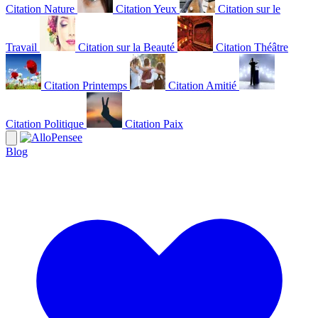
Citation Nature
Citation Yeux
Citation sur le
Travail
Citation sur la Beauté
Citation Théâtre
Citation Printemps
Citation Amitié
Citation Politique
Citation Paix
Blog