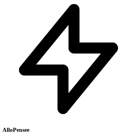
AlloPensee