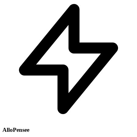
AlloPensee