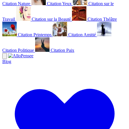
Citation Nature
Citation Yeux
Citation sur le
Travail
Citation sur la Beauté
Citation Théâtre
Citation Printemps
Citation Amitié
Citation Politique
Citation Paix
Blog