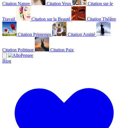
Citation Nature
Citation Yeux
Citation sur le
Travail
Citation sur la Beauté
Citation Théâtre
Citation Printemps
Citation Amitié
Citation Politique
Citation Paix
Blog