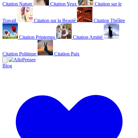
Citation Nature
Citation Yeux
Citation sur le
Travail
Citation sur la Beauté
Citation Théâtre
Citation Printemps
Citation Amitié
Citation Politique
Citation Paix
Blog