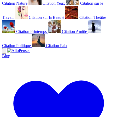
Citation Nature
Citation Yeux
Citation sur le
Travail
Citation sur la Beauté
Citation Théâtre
Citation Printemps
Citation Amitié
Citation Politique
Citation Paix
Blog