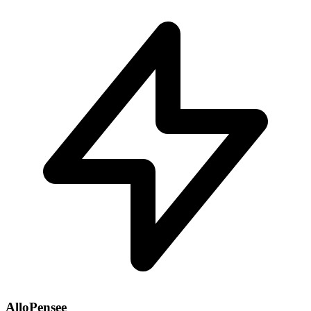
AlloPensee