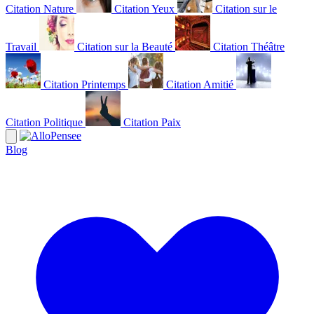
Citation Nature
Citation Yeux
Citation sur le
Travail
Citation sur la Beauté
Citation Théâtre
Citation Printemps
Citation Amitié
Citation Politique
Citation Paix
Blog