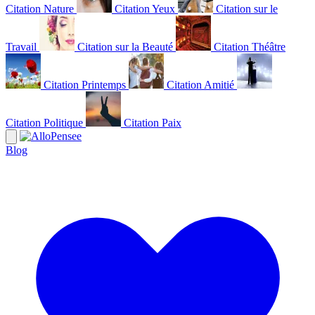
Citation Nature
Citation Yeux
Citation sur le
Travail
Citation sur la Beauté
Citation Théâtre
Citation Printemps
Citation Amitié
Citation Politique
Citation Paix
Blog