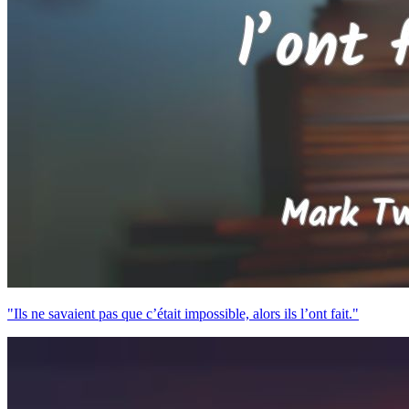
"Ils ne savaient pas que c’était impossible, alors ils l’ont fait."