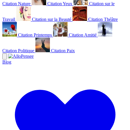
Citation Nature
Citation Yeux
Citation sur le
Travail
Citation sur la Beauté
Citation Théâtre
Citation Printemps
Citation Amitié
Citation Politique
Citation Paix
Blog