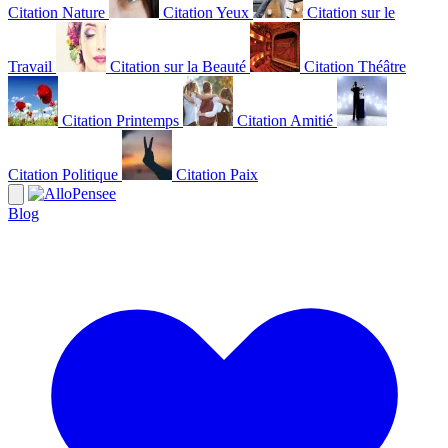
Citation Nature
Citation Yeux
Citation sur le
Travail
Citation sur la Beauté
Citation Théâtre
Citation Printemps
Citation Amitié
Citation Politique
Citation Paix
Blog